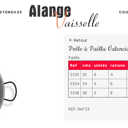
STENSILES
COU
Retour
Poêle à Paëlla Valenci
Paëlla
Ref
cms
unités
rations
5330
30
6
4
5334
34
6
6
5338
38
6
8
REF: Ref 53