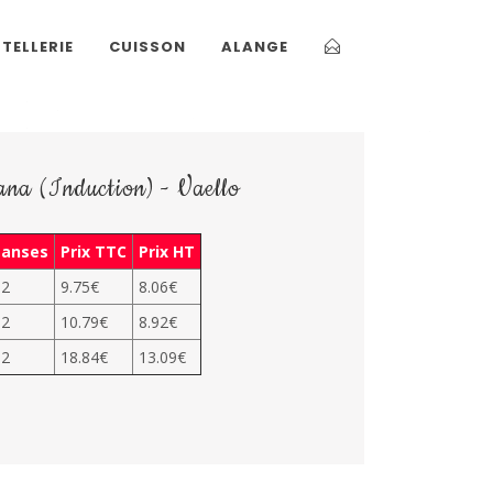
TELLERIE
CUISSON
ALANGE
ana (Induction) - Vaello
anses
Prix TTC
Prix HT
2
9.75€
8.06€
2
10.79€
8.92€
2
18.84€
13.09€