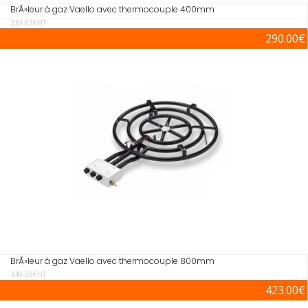
BrÃ»leur à gaz Vaello avec thermocouple 400mm
239.67€HT
290.00€
BrÃ»leur à gaz Vaello avec thermocouple 800mm
349.59€HT
423.00€