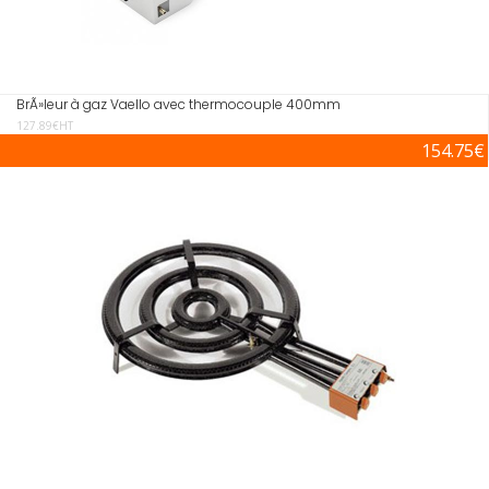
BrÃ»leur à gaz Vaello avec thermocouple 400mm
127.89€HT
154.75€