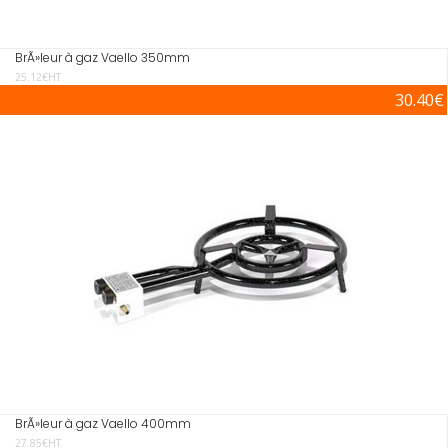
BrÃ»leur à gaz Vaello 350mm
25.12€HT
30.40€
BrÃ»leur à gaz Vaello 400mm
27.85€HT