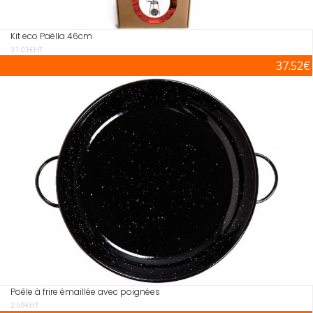
Kit eco Paëlla 46cm
31.01€HT
37.52€
Poêle à frire émaillée avec poignées
2.69€HT