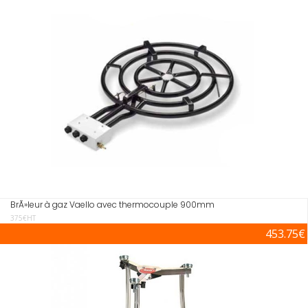
BrÃ»leur à gaz Vaello avec thermocouple 900mm
375€HT
453.75€