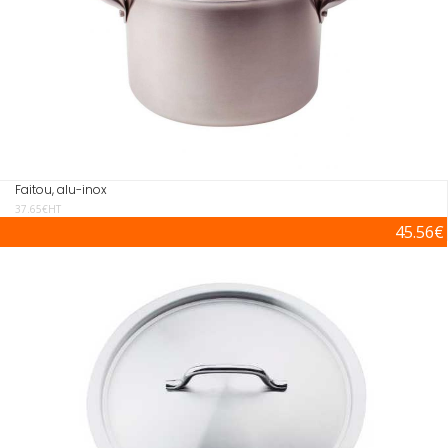
Faitou, alu-inox
37.65€HT
45.56€