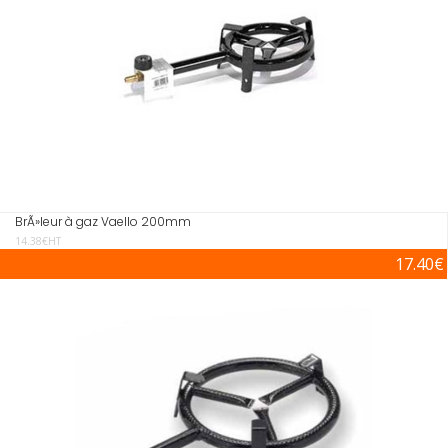
BrÃ»leur à gaz Vaello 200mm
14.38€HT
17.40€