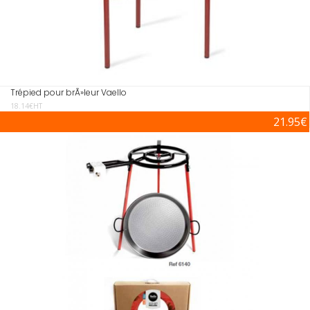
Trépied pour brÃ»leur Vaello
18.14€HT
21.95€