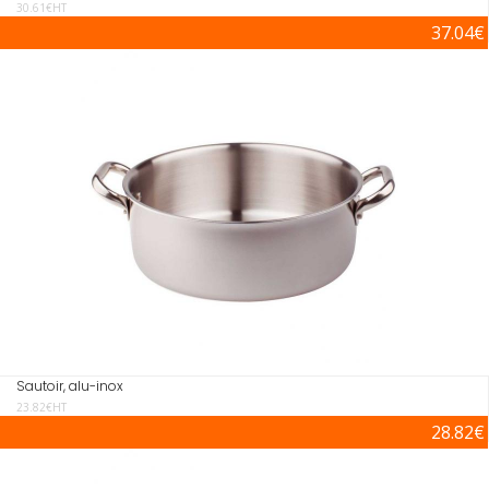
30.61€HT
37.04€
Sautoir, alu-inox
23.82€HT
28.82€