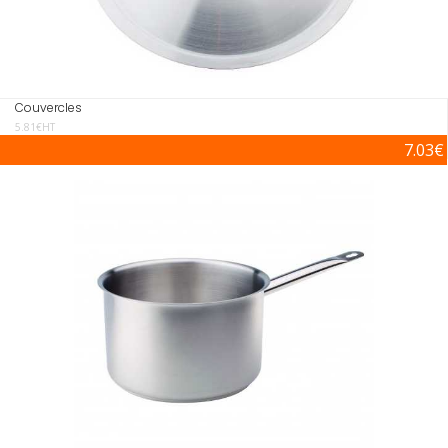
Couvercles
5.81€HT
7.03€