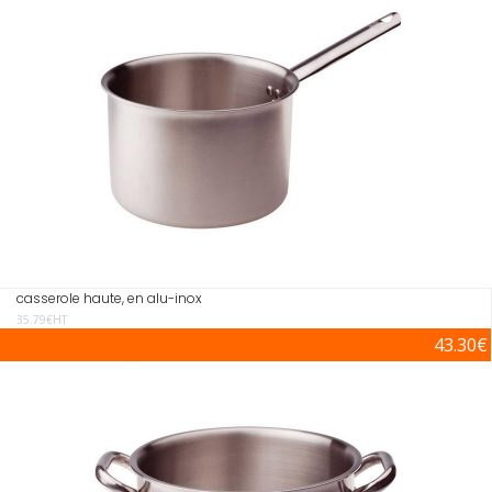
casserole haute, en alu-inox
35.79€HT
43.30€