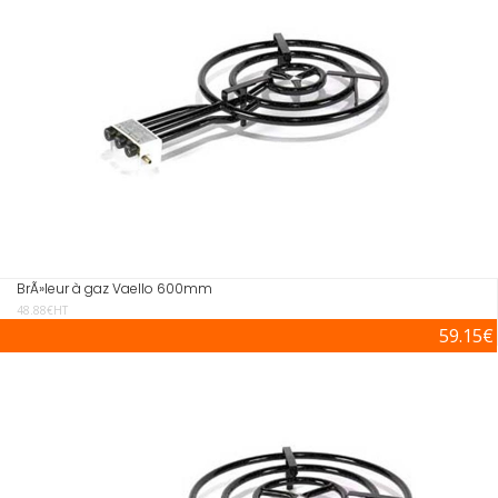
BrÃ»leur à gaz Vaello 600mm
48.88€HT
59.15€