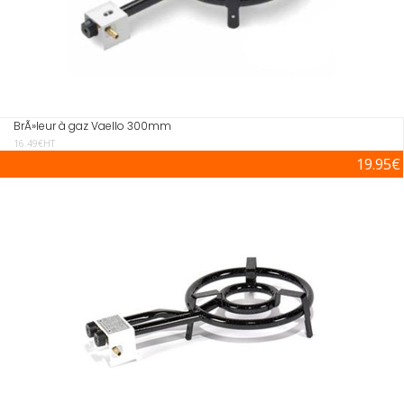
BrÃ»leur à gaz Vaello 300mm
16.49€HT
19.95€