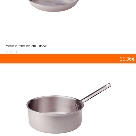
Poêle à frire en alu-inox
29.22€HT
35.36€