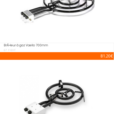
BrÃ»leur à gaz Vaello 700mm
67.11€HT
81.20€