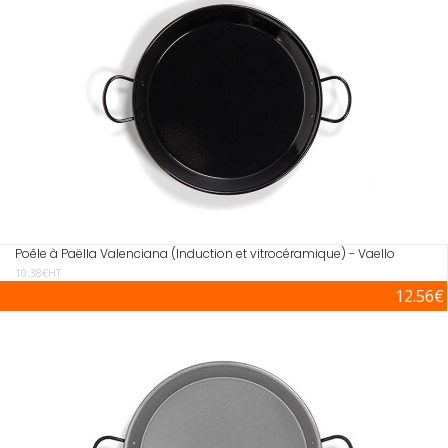
Poêle à Paëlla Valenciana (Induction et vitrocéramique) - Vaello
10.38€HT
12.56€