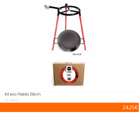
Kit eco Paëlla 38cm
20.04€HT
24.25€