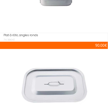
Plat à rôtir, angles ronds
74.38€HT
90.00€