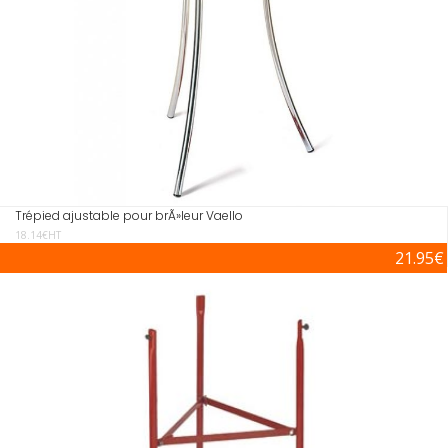
Trépied ajustable pour brÃ»leur Vaello
18.14€HT
21.95€