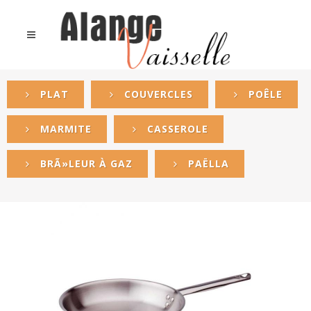
PLAT
COUVERCLES
POÊLE
MARMITE
CASSEROLE
BRÃ»LEUR À GAZ
PAËLLA