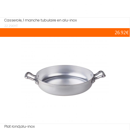
Casserole, 1 manche tubulaire en alu-inox
22.25€HT
26.92€
Plat rond,alu-inox