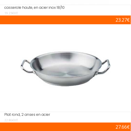
casserole haute, en acier inox 18/10
19.23€HT
23.27€
Plat rond, 2 anses en acier
22.86€HT
27.66€