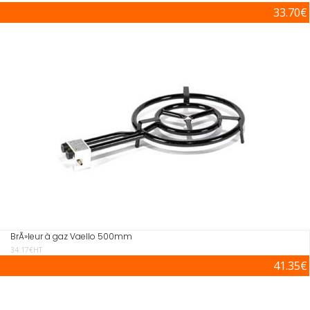
33.70€
BrÃ»leur à gaz Vaello 500mm
34.17€HT
41.35€