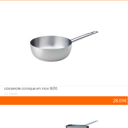
casserole conique en inox 18/10
23.21€HT
28.09€