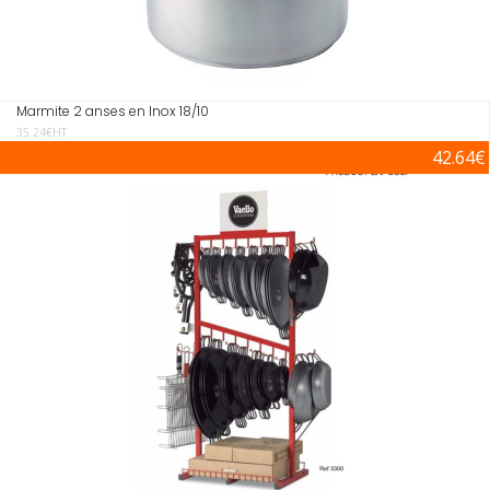
Marmite 2 anses en Inox 18/10
35.24€HT
42.64€