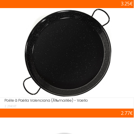
3.25€
Poêle à Paëlla Valenciana (Ã‰maillée) - Vaello
2.29€HT
2.77€