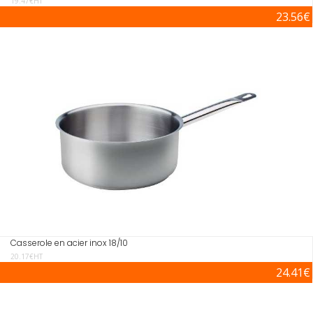
19.47€HT
23.56€
Casserole en acier inox 18/10
20.17€HT
24.41€