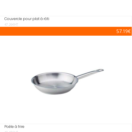
Couvercle pour plat à rôti
47.26€HT
57.19€
Poêle à frire