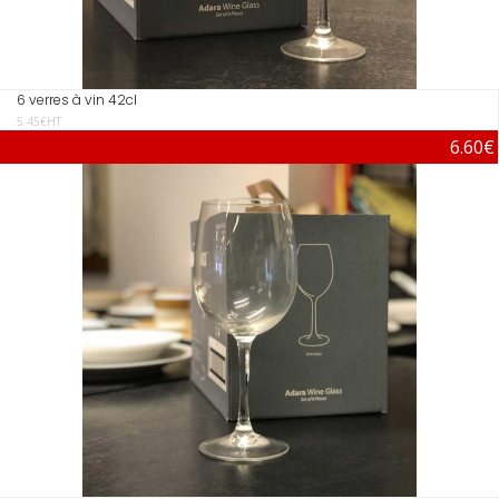
6 verres à vin 42cl
5.45€HT
6.60€