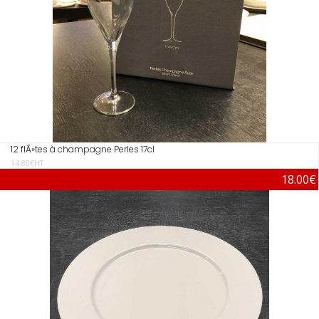
12 flÃ»tes à champagne Perles 17cl
14.88€HT
18.00€