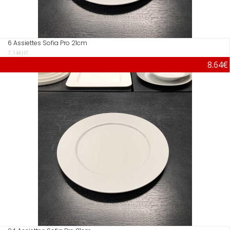
6 Assiettes Sofia Pro 21cm
7.14€HT
8.64€