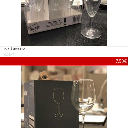
12 flÃ»tes 17 cl
6.2€HT
7.50€