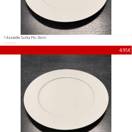
1 Assiette Sofia Pro 31cm
4.09€HT
4.95€