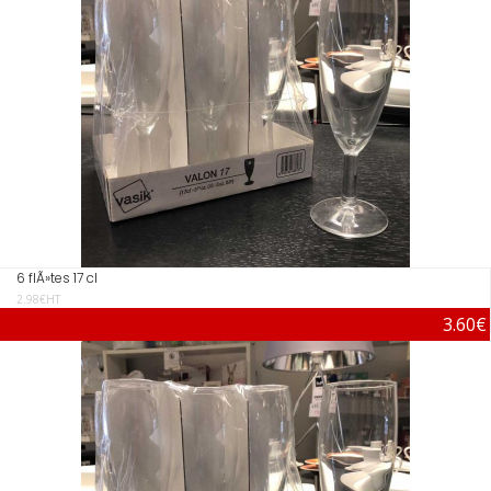
6 flÃ»tes 17 cl
2.98€HT
3.60€