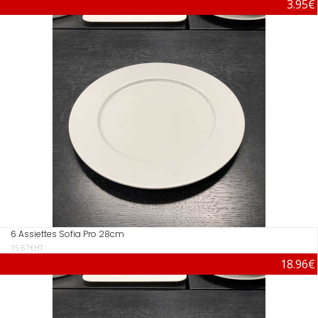
3.95€
6 Assiettes Sofia Pro 28cm
15.67€HT
18.96€