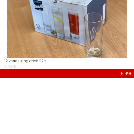
12 verres long drink 22cl
5.78€HT
6.99€