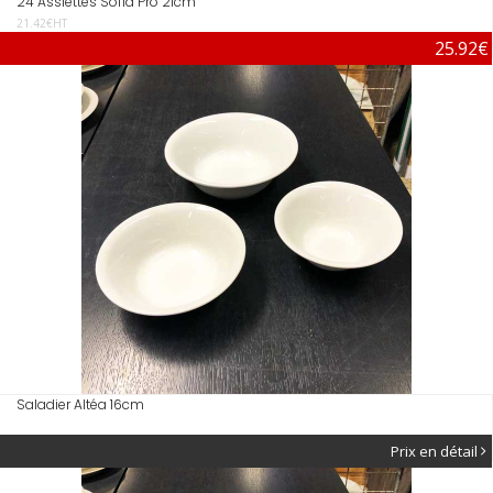
24 Assiettes Sofia Pro 21cm
21.42€HT
25.92€
Saladier Altéa 16cm
Prix en détail