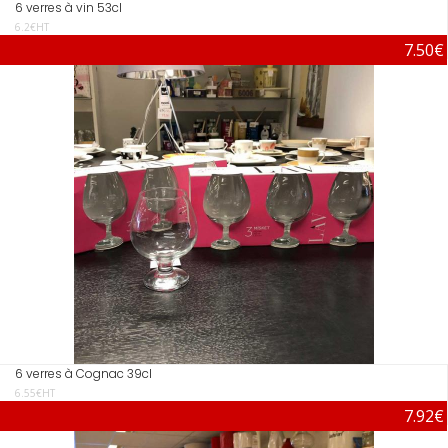
6 verres à vin 53cl
6.2€HT
7.50€
6 verres à Cognac 39cl
6.55€HT
7.92€